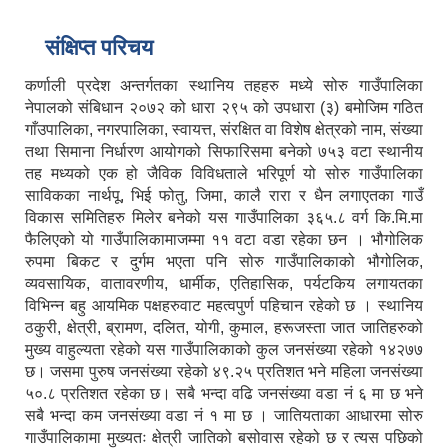
संक्षिप्त परिचय
कर्णाली प्रदेश अन्तर्गतका स्थानिय तहहरु मध्ये सोरु गाउँपालिका
नेपालको संबिधान २०७२ को धारा २९५ को उपधारा (३) बमोजिम गठित
गाँउपालिका, नगरपालिका, स्वायत्त, संरक्षित वा विशेष क्षेत्रको नाम, संख्या
तथा सिमाना निर्धारण आयोगको सिफारिसमा बनेको ७५३ वटा स्थानीय
तह मध्यको एक हो जैविक विविधताले भरिपूर्ण यो सोरु गाउँपालिका
साविकका नार्थपू, भिई फोतु, जिमा, कालै रारा र धैन लगाएतका गाउँ
विकास समितिहरु मिलेर बनेको यस गाउँपालिका ३६५.८ वर्ग कि.मि.मा
फैलिएको यो गाउँपालिकामाजम्मा ११ वटा वडा रहेका छन । भौगोलिक
रुपमा बिकट र दुर्गम भएता पनि सोरु गाउँपालिकाको भौगोलिक,
व्यवसायिक, वातावरणीय, धार्मीक, एतिहासिक, पर्यटकिय लगायतका
विभिन्न बहु आयमिक पक्षहरुवाट महत्वपुर्ण पहिचान रहेको छ । स्थानिय
ठकुरी, क्षेत्री, ब्रामण, दलित, योगी, कुमाल, हरूजस्ता जात जातिहरुको
मुख्य वाहुल्यता रहेको यस गाउँपालिकाको कुल जनसंख्या रहेको १४२७७
छ। जसमा पुरुष जनसंख्या रहेको ४९.२५ प्रतिशत भने महिला जनसंख्या
५०.८ प्रतिशत रहेका छ। सबै भन्दा वढि जनसंख्या वडा नं ६ मा छ भने
सबै भन्दा कम जनसंख्या वडा नं १ मा छ । जातियताका आधारमा सोरु
गाउँपालिकामा मुख्यतः क्षेत्री जातिको बसोवास रहेको छ र त्यस पछिको