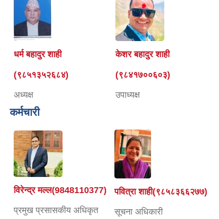
धर्म बहादुर शाही
केशर बहादुर शाही
(९८५१३५२६८४)
(९८४१७००६०३)
अध्यक्ष
उपाध्यक्ष
कर्मचारी
विरेन्द्र मल्ल(9848110377)
पवित्रा शाही(९८५८३६६२७७)
प्रमुख प्रसासकीय अधिकृत
सूचना अधिकारी