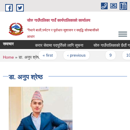
Skip to main content
सोरु गाउँपालिका गाउँ कार्यपालिकाको कार्यालय
"रैथाने बाली,पर्यटन र पूर्वाधारःसुशासन र समृद्धि सोरुबासीको
आधार
समाचार
करार सेवामा पदपूर्तिको लागि सूचना
Pages
« first
‹ previous
…
9
10
You are here
Home
» डा. अनुप श्रेष्ठ
डा. अनुप श्रेष्ठ