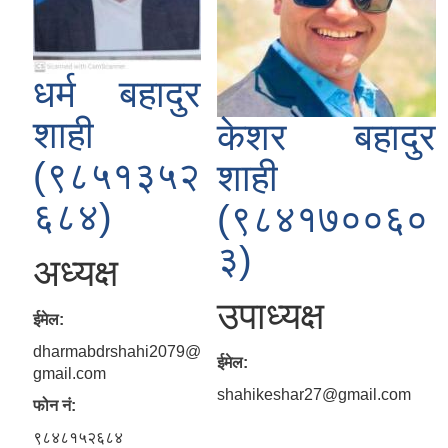
धर्म बहादुर
शाही
केशर बहादुर
(९८५१३५२
शाही
६८४)
(९८४१७००६०
३)
अध्यक्ष
उपाध्यक्ष
ईमेल:
dharmabdrshahi2079@
ईमेल:
gmail.com
shahikeshar27@gmail.com
फोन नं:
९८४८१५२६८४