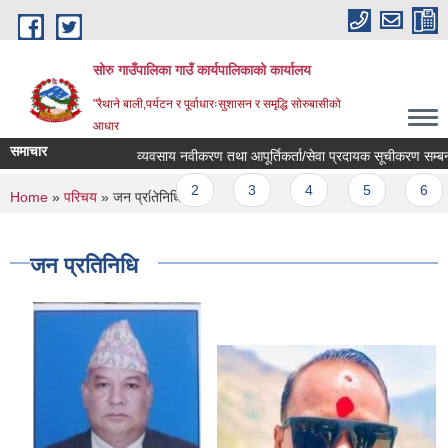
Skip to main content
सोरु गाउँपालिका गाउँ कार्यपालिकाको कार्यालय
"रैथाने बाली,पर्यटन र पूर्वाधारःसुशासन र समृद्धि सोरुबासीको
आधार
समाचार
व्यवसाय नवीकरण तथा आपूर्तिकर्ता/सेवा प्रदायक सूचीकरण सम्बन्धी अ
Pages
1
2
3
4
5
6
You are here
Home
»
परिचय
» जन प्रतिनिधि
जन प्रतिनिधि