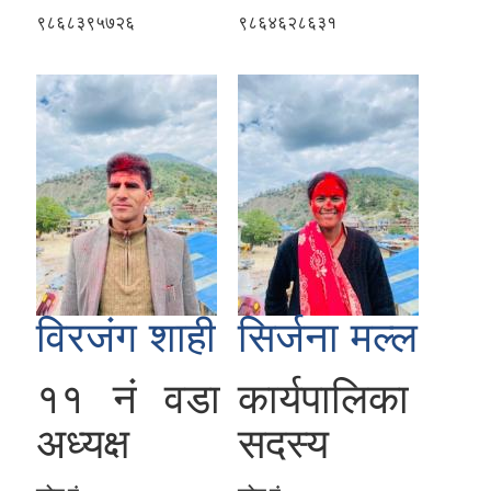
९८६८३९५७२६
९८६४६२८६३१
विरजंग शाही
सिर्जना मल्ल
११ नं वडा
कार्यपालिका
अध्यक्ष
सदस्य