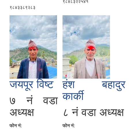
९८४८३२२५४१
९८४३३८९२८३
जयपूर विष्ट
हंश बहादुर
कार्की
७ नं वडा
अध्यक्ष
८ नं वडा अध्यक्ष
फोन नं:
फोन नं: