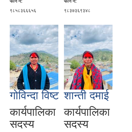
फोन नं:
फोन नं:
९८५८३६६६५६
९८३७३६९३४८
गोविन्दा विष्ट
शान्ती दमाई
कार्यपालिका
कार्यपालिका
सदस्य
सदस्य