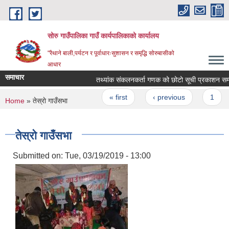
Skip to main content
सोरु गाउँपालिका गाउँ कार्यपालिकाको कार्यालय
"रैथाने बाली,पर्यटन र पूर्वाधारःसुशासन र समृद्धि सोरुबासीको
आधार
समाचार
तथ्यांक संकलनकर्ता गणक को छोटो सूची प्रकाशन सम्बन
Pages
« first
‹ previous
1
2
You are here
Home
» तेस्राे गाउँसभा
तेस्राे गाउँसभा
Submitted on:
Tue, 03/19/2019 - 13:00