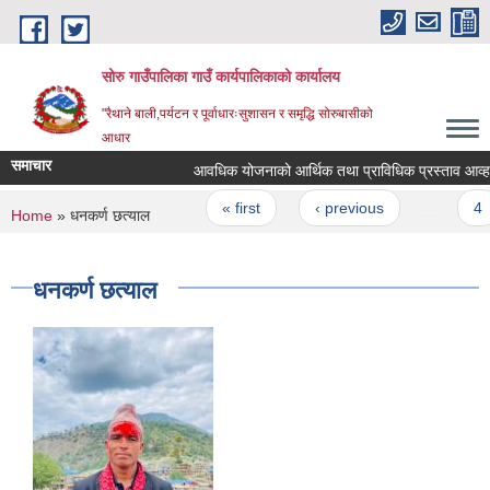
Skip to main content
सोरु गाउँपालिका गाउँ कार्यपालिकाको कार्यालय
"रैथाने बाली,पर्यटन र पूर्वाधारःसुशासन र समृद्धि सोरुबासीको
आधार
समाचार
आवधिक योजनाको आर्थिक तथा प्राविधिक प्रस्ताव आव्हान स
Pages
« first
‹ previous
…
4
You are here
Home
» धनकर्ण छत्याल
धनकर्ण छत्याल