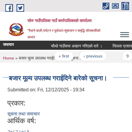
Skip to main content
सोरु गाउँपालिका गाउँ कार्यपालिकाको कार्यालय
"रैथाने बाली,पर्यटन र पूर्वाधारःसुशासन र समृद्धि सोरुबासीको
आधार
समाचार
चाैथाे गाउँसभा अव्हान गरिएकाे वारे ।
जिल्ला प्रशासन
Pages
« first
‹ previous
…
9
You are here
Home
» बजार मूल्य उपलब्ध गराईदिने बारेको सूचना।
बजार मूल्य उपलब्ध गराईदिने बारेको सूचना।
Submitted on:
Fri, 12/12/2025 - 19:34
प्रकार:
सूचना तथा समाचार
आर्थिक वर्ष:
२०८२।०८३