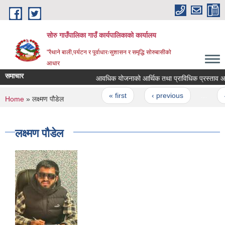
Skip to main content
सोरु गाउँपालिका गाउँ कार्यपालिकाको कार्यालय
"रैथाने बाली,पर्यटन र पूर्वाधारःसुशासन र समृद्धि सोरुबासीको
आधार
समाचार
आवधिक योजनाको आर्थिक तथा प्राविधिक प्रस्ताव आव्हा
Pages
« first
‹ previous
…
4
You are here
Home
» लक्ष्मण पौडेल
लक्ष्मण पौडेल