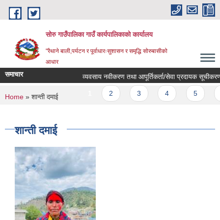
Skip to main content
सोरु गाउँपालिका गाउँ कार्यपालिकाको कार्यालय
"रैथाने बाली,पर्यटन र पूर्वाधारःसुशासन र समृद्धि सोरुबासीको
आधार
समाचार
व्यवसाय नवीकरण तथा आपूर्तिकर्ता/सेवा प्रदायक सूचीकरण सम
Pages
1
2
3
4
5
6
You are here
Home
» शान्ती दमाई
शान्ती दमाई