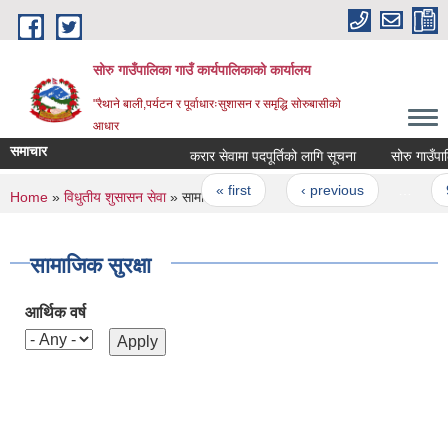
Skip to main content
सोरु गाउँपालिका गाउँ कार्यपालिकाको कार्यालय
"रैथाने बाली,पर्यटन र पूर्वाधारःसुशासन र समृद्धि सोरुबासीको
आधार
समाचार
करार सेवामा पदपूर्तिको लागि सूचना
Pages
« first
‹ previous
…
9
You are here
Home
»
विधुतीय शुसासन सेवा
» सामाजिक सुरक्षा
सामाजिक सुरक्षा
आर्थिक वर्ष