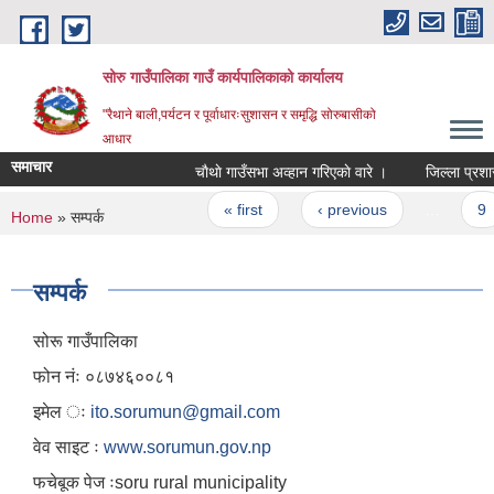
Skip to main content
सोरु गाउँपालिका गाउँ कार्यपालिकाको कार्यालय
"रैथाने बाली,पर्यटन र पूर्वाधारःसुशासन र समृद्धि सोरुबासीको
आधार
समाचार
चाैथाे गाउँसभा अव्हान गरिएकाे वारे ।
जिल्ला प्रशासन
Pages
« first
‹ previous
…
9
You are here
Home
» सम्पर्क
सम्पर्क
सोरू गाउँपालिका
फोन नंः ०८७४६००८१
इमेल ः
ito.sorumun@gmail.com
वेव साइट ः
www.sorumun.gov.np
फचेबूक पेज ःsoru rural municipality