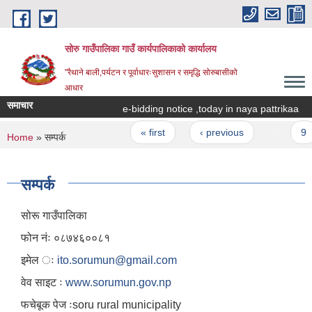
Skip to main content
सोरु गाउँपालिका गाउँ कार्यपालिकाको कार्यालय
"रैथाने बाली,पर्यटन र पूर्वाधारःसुशासन र समृद्धि सोरुबासीको
आधार
समाचार
e-bidding notice ,today in naya pattrikaa
Pages
« first
‹ previous
…
9
You are here
Home
» सम्पर्क
सम्पर्क
सोरू गाउँपालिका
फोन नंः ०८७४६००८१
इमेल ः
ito.sorumun@gmail.com
वेव साइट ः
www.sorumun.gov.np
फचेबूक पेज ःsoru rural municipality