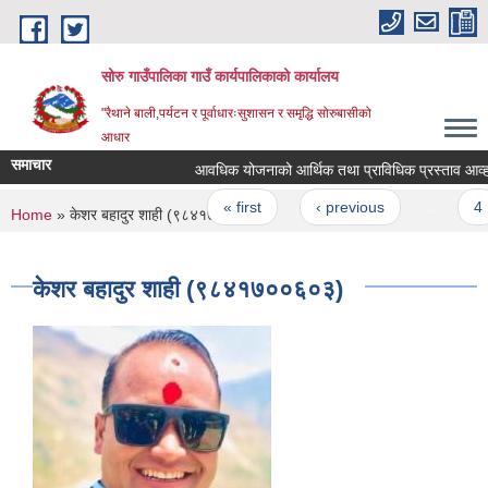
Skip to main content
सोरु गाउँपालिका गाउँ कार्यपालिकाको कार्यालय
"रैथाने बाली,पर्यटन र पूर्वाधारःसुशासन र समृद्धि सोरुबासीको
आधार
समाचार
आवधिक योजनाको आर्थिक तथा प्राविधिक प्रस्ताव आव्हान स
Pages
« first
‹ previous
…
4
You are here
Home
» केशर बहादुर शाही (९८४१७००६०३)
केशर बहादुर शाही (९८४१७००६०३)