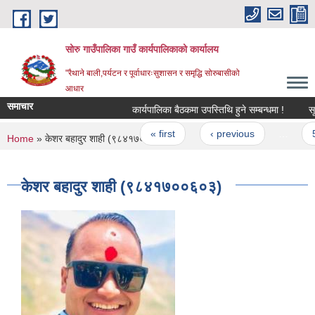
Skip to main content
सोरु गाउँपालिका गाउँ कार्यपालिकाको कार्यालय
"रैथाने बाली,पर्यटन र पूर्वाधारःसुशासन र समृद्धि सोरुबासीको
आधार
समाचार
कार्यपालिका बैठकमा उपस्तिथि हुने सम्बन्धमा !
सूचन
Pages
« first
‹ previous
…
5
You are here
Home
» केशर बहादुर शाही (९८४१७००६०३)
केशर बहादुर शाही (९८४१७००६०३)