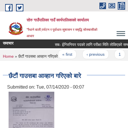
Skip to main content
सोरु गाउँपालिका गाउँ कार्यपालिकाको कार्यालय
"रैथाने बाली,पर्यटन र पूर्वाधारःसुशासन र समृद्धि सोरुबासीको
आधार
समाचार
सब- ईन्जिनियर पदको लागि परीक्षा मिति तोकिएको सम्बन्
Pages
« first
‹ previous
1
You are here
Home
» छैटौं गाउसबा आव्हान गरिएको बारे
छैटौं गाउसबा आव्हान गरिएको बारे
Submitted on:
Tue, 07/14/2020 - 00:07