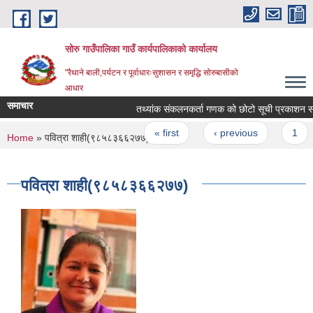
Skip to main content
सोरु गाउँपालिका गाउँ कार्यपालिकाको कार्यालय
"रैथाने बाली,पर्यटन र पूर्वाधारःसुशासन र समृद्धि सोरुबासीको
आधार
समाचार
तथ्यांक संकलनकर्ता गणक को छोटो सूची प्रकाशन सम्ब
Pages
« first
‹ previous
1
You are here
Home
» पवित्रा शाही(९८५८३६६२७७)
पवित्रा शाही(९८५८३६६२७७)