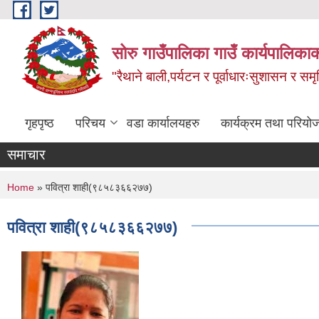
Skip to main content
सोरु गाउँपालिका गाउँ कार्यपालिकाक
"रैथाने बाली,पर्यटन र पूर्वाधारःसुशासन र सम
गृहपृष्ठ
परिचय
वडा कार्यालयहरु
कार्यक्रम तथा परियो
समाचार
You are here
Home
» पवित्रा शाही(९८५८३६६२७७)
पवित्रा शाही(९८५८३६६२७७)