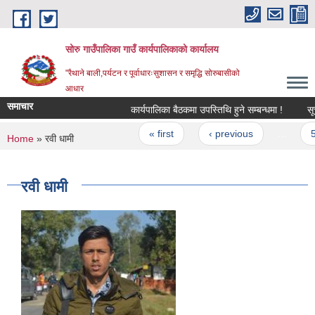
Skip to main content
सोरु गाउँपालिका गाउँ कार्यपालिकाको कार्यालय
"रैथाने बाली,पर्यटन र पूर्वाधारःसुशासन र समृद्धि सोरुबासीको
आधार
समाचार
कार्यपालिका बैठकमा उपस्तिथि हुने सम्बन्धमा !
सूचन
Pages
« first
‹ previous
…
5
You are here
Home
» रवी धामी
रवी धामी