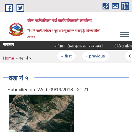
Skip to main content
सोरु गाउँपालिका गाउँ कार्यपालिकाको कार्यालय
"रैथाने बाली,पर्यटन र पूर्वाधारःसुशासन र समृद्धि सोरुबासीको
आधार
समाचार
अन्तिम नतिजा प्रकाशन सम्बन्धमा !
लिखित परिक्षाक
Pages
« first
‹ previous
…
6
You are here
Home
» वडा नं ५
वडा नं ५
Submitted on:
Wed, 09/19/2018 - 21:21