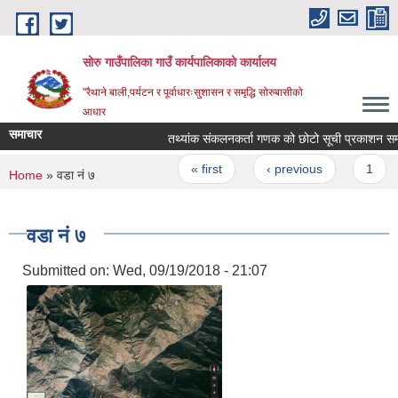
Skip to main content
सोरु गाउँपालिका गाउँ कार्यपालिकाको कार्यालय
"रैथाने बाली,पर्यटन र पूर्वाधारःसुशासन र समृद्धि सोरुबासीको
आधार
समाचार
तथ्यांक संकलनकर्ता गणक को छोटो सूची प्रकाशन सम्बन
Pages
« first
‹ previous
1
2
You are here
Home
» वडा नं ७
वडा नं ७
Submitted on:
Wed, 09/19/2018 - 21:07