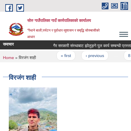
Skip to main content
सोरु गाउँपालिका गाउँ कार्यपालिकाको कार्यालय
"रैथाने बाली,पर्यटन र पूर्वाधारःसुशासन र समृद्धि सोरुबासीको
आधार
समाचार
गैर सरकारी संस्थाबाट झोलुङ्गे पुल कार्य सम
Pages
« first
‹ previous
…
8
You are here
Home
» विरजंग शाही
विरजंग शाही