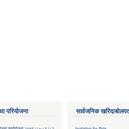
था परियोजना
सार्वजनिक खरिद/बोलपत
 योजना कार्ययोजना २०७९।८०-८१।८२
Invitation for Bids