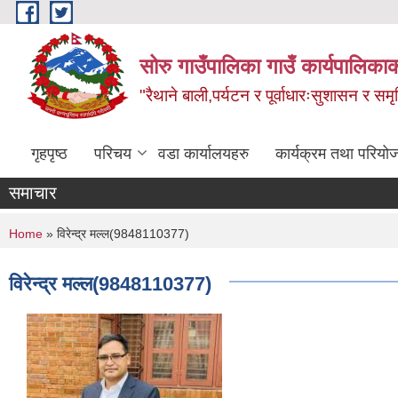
Skip to main content
सोरु गाउँपालिका गाउँ कार्यपालिकाक
"रैथाने बाली,पर्यटन र पूर्वाधारःसुशासन र सम
गृहपृष्ठ
परिचय
वडा कार्यालयहरु
कार्यक्रम तथा परियो
समाचार
You are here
Home
» विरेन्द्र मल्ल(9848110377)
विरेन्द्र मल्ल(9848110377)