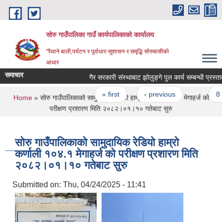
Skip to main content
सोरु गाउँपालिका गाउँ कार्यपालिकाको कार्यालय
"रैथाने बाली,पर्यटन र पूर्वाधारःसुशासन र समृद्धि सोरुबासीको
आधार
समाचार
गैर सरकारी संस्थाबाट झोलुङ्गे पुल कार्य सम
Pages
« first
‹ previous
…
8
You are here
Home
» सोरु गाउँपालिकाको सामुदायिक रेडियो हाम्रो कर्णाली १०४.१ मेगाहर्ज को
परीक्षण प्रशारण मिति २०८२।०१।१० गतेबाट सुरु
सोरु गाउँपालिकाको सामुदायिक रेडियो हाम्रो
कर्णाली १०४.१ मेगाहर्ज को परीक्षण प्रशारण मिति
२०८२।०१।१० गतेबाट सुरु
Submitted on:
Thu, 04/24/2025 - 11:41