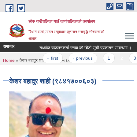
Skip to main content
सोरु गाउँपालिका गाउँ कार्यपालिकाको कार्यालय
"रैथाने बाली,पर्यटन र पूर्वाधारःसुशासन र समृद्धि सोरुबासीको
आधार
समाचार
तथ्यांक संकलनकर्ता गणक को छोटो सूची प्रकाशन सम्बन्धमा ।
Pages
« first
‹ previous
1
2
3
You are here
Home
» केशर बहादुर शाही (९८४१७००६०३)
केशर बहादुर शाही (९८४१७००६०३)