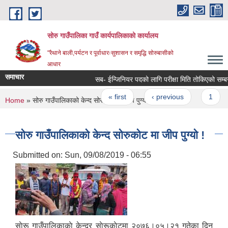
Skip to main content
सोरु गाउँपालिका गाउँ कार्यपालिकाको कार्यालय
"रैथाने बाली,पर्यटन र पूर्वाधारःसुशासन र समृद्धि सोरुबासीको
आधार
समाचार
सब- ईन्जिनियर पदको लागि परीक्षा मिति तोकिएको सम्बन्
Pages
« first
‹ previous
1
You are here
Home
» सोरु गाउँपालिकाको केन्द सोरुकोट मा जीप पुग्यो !
सोरु गाउँपालिकाको केन्द सोरुकोट मा जीप पुग्यो !
Submitted on:
Sun, 09/08/2019 - 06:55
साेरू गाउँपालिकाकाे केन्द्र साेरूकाेटमा २०७६।०५।२१ गतेका दिन