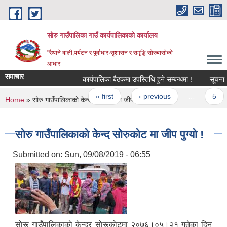
Skip to main content
सोरु गाउँपालिका गाउँ कार्यपालिकाको कार्यालय
"रैथाने बाली,पर्यटन र पूर्वाधारःसुशासन र समृद्धि सोरुबासीको
आधार
समाचार
कार्यपालिका बैठकमा उपस्तिथि हुने सम्बन्धमा !
सूचना !
Pages
« first
‹ previous
…
5
You are here
Home
» सोरु गाउँपालिकाको केन्द सोरुकोट मा जीप पुग्यो !
सोरु गाउँपालिकाको केन्द सोरुकोट मा जीप पुग्यो !
Submitted on:
Sun, 09/08/2019 - 06:55
साेरू गाउँपालिकाकाे केन्द्र साेरूकाेटमा २०७६।०५।२१ गतेका दिन