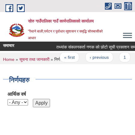
Skip to main content
सोरु गाउँपालिका गाउँ कार्यपालिकाको कार्यालय
"रैथाने बाली,पर्यटन र पूर्वाधारःसुशासन र समृद्धि सोरुबासीको
आधार
समाचार
तथ्यांक संकलनकर्ता गणक को छोटो सूची प्रकाशन सम्बन
Pages
« first
‹ previous
1
You are here
Home
»
सूचना तथा जानकारी
» निर्णयहरु
निर्णयहरु
आर्थिक वर्ष