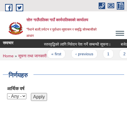
Skip to main content
सोरु गाउँपालिका गाउँ कार्यपालिकाको कार्यालय
"रैथाने बाली,पर्यटन र पूर्वाधारःसुशासन र समृद्धि सोरुबासीको
आधार
समाचार
स्तरवृद्धिको लागि निवेदन पेश गर्ने सम्बन्धी सूचना।
बजेट वि
Pages
« first
‹ previous
1
2
You are here
Home
»
सूचना तथा जानकारी
» निर्णयहरु
निर्णयहरु
आर्थिक वर्ष