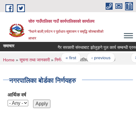
Skip to main content
सोरु गाउँपालिका गाउँ कार्यपालिकाको कार्यालय
"रैथाने बाली,पर्यटन र पूर्वाधारःसुशासन र समृद्धि सोरुबासीको
आधार
समाचार
गैर सरकारी संस्थाबाट झोलुङ्गे पुल कार्य
Pages
« first
‹ previous
…
8
You are here
Home
»
सूचना तथा जानकारी
»
निर्णयहरु
» नगरपालिका बोर्डका निर्णयहरु
नगरपालिका बोर्डका निर्णयहरु
आर्थिक वर्ष