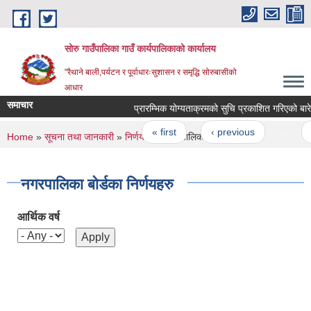
Skip to main content
सोरु गाउँपालिका गाउँ कार्यपालिकाको कार्यालय
"रैथाने बाली,पर्यटन र पूर्वाधारःसुशासन र समृद्धि सोरुबासीको
आधार
समाचार
प्रारम्भिक योग्यताक्रमको सुचि प्रकाशित गरिएको बारे !
Pages
« first
‹ previous
…
7
You are here
Home
»
सूचना तथा जानकारी
»
निर्णयहरु
» नगरपालिका बोर्डका निर्णयहरु
नगरपालिका बोर्डका निर्णयहरु
आर्थिक वर्ष