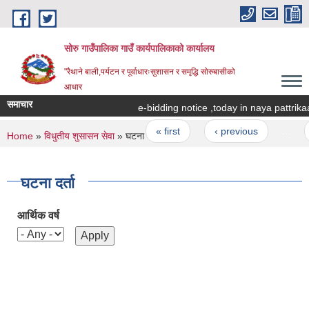
Skip to main content
सोरु गाउँपालिका गाउँ कार्यपालिकाको कार्यालय
"रैथाने बाली,पर्यटन र पूर्वाधारःसुशासन र समृद्धि सोरुबासीको
आधार
समाचार
e-bidding notice ,today in naya pattrikaa
Pages
« first
‹ previous
…
You are here
Home
»
विधुतीय शुसासन सेवा
» घटना दर्ता
घटना दर्ता
आर्थिक वर्ष