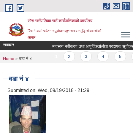
Skip to main content
सोरु गाउँपालिका गाउँ कार्यपालिकाको कार्यालय
"रैथाने बाली,पर्यटन र पूर्वाधारःसुशासन र समृद्धि सोरुबासीको
आधार
समाचार
व्यवसाय नवीकरण तथा आपूर्तिकर्ता/सेवा प्रदायक सूचीकरण 
Pages
1
2
3
4
5
You are here
Home
» वडा नं ४
वडा नं ४
Submitted on:
Wed, 09/19/2018 - 21:29