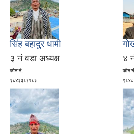
सिंह बहादुर धामी
गोर
३ नं वडा अध्यक्ष
४ न
फोन नं:
फोन नं
९८४३३८९२८३
९८४८