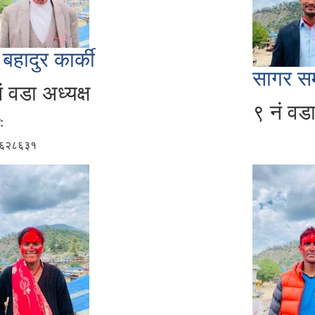
 बहादुर कार्की
सागर सम
ं वडा अध्यक्ष
९ नं वडा
:
६२८६३१