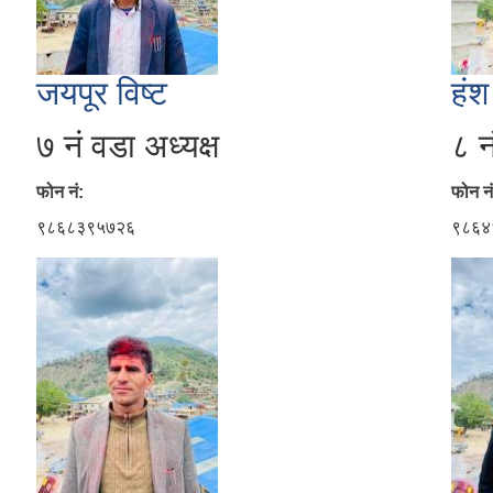
जयपूर विष्ट
हंश
७ नं वडा अध्यक्ष
८ न
फोन नं:
फोन नं
९८६८३९५७२६
९८६४