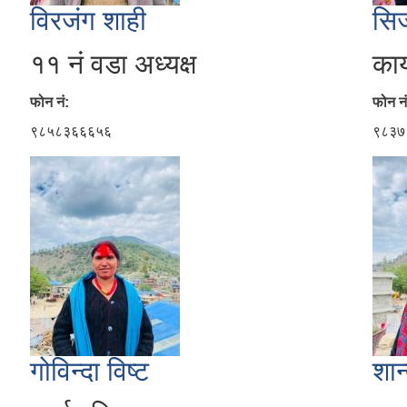
विरजंग शाही
सिर
११ नं वडा अध्यक्ष
कार
फोन नं:
फोन नं
९८५८३६६६५६
९८३७
गोविन्दा विष्ट
शान