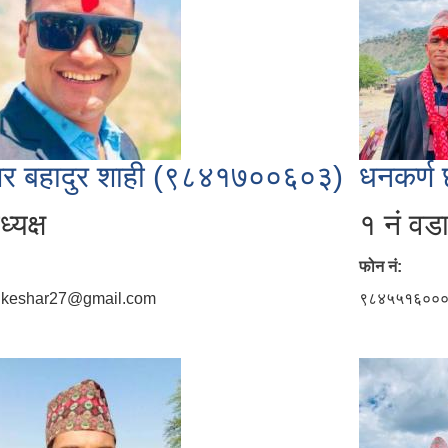
शर बहादुर शाही (९८४१७००६०३)
धनकर्ण 
्यक्ष
१ नं वडा
फोन नं:
ikeshar27@gmail.com
९८४५५१६००