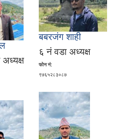
बबरजंग शाही
्ल
६ नं वडा अध्यक्ष
 अध्यक्ष
फोन नं:
९७६५२८३०८७
३