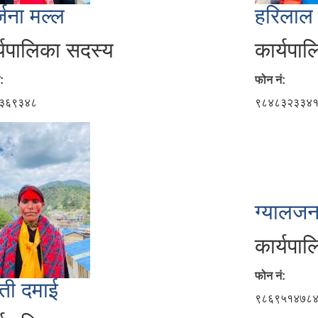
्जना मल्ल
हरिलाल
्यपालिका सदस्य
कार्यपा
:
फोन नं:
३६९३४८
९८४८३२३३४
ग्यालजन
कार्यपा
फोन नं:
्ती दमाई
९८६९५१४७८