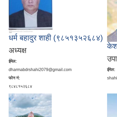
धर्म बहादुर शाही (९८५१३५२६८४)
के
अध्यक्ष
उपाध
ईमेल:
dharmabdrshahi2079@gmail.com
ईमेल:
फोन नं:
shah
९८४८१५२६८४