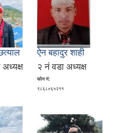
छत्याल
ऐन बहादुर शाही
 अध्यक्ष
२ नं वडा अध्यक्ष
फोन नं:
०
९८६८०६५२११