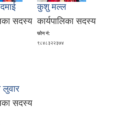
 दमाई
कुशु मल्ल
लिका सदस्य
कार्यपालिका सदस्य
फोन नं:
१
९८४८३२२३७४
 लुवार
लिका सदस्य
४