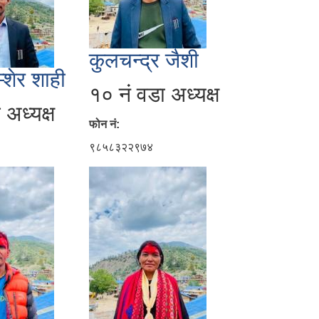
कुलचन्द्र जैशी
्शेर शाही
१० नं वडा अध्यक्ष
 अध्यक्ष
फोन नं:
९८५८३२२९७४