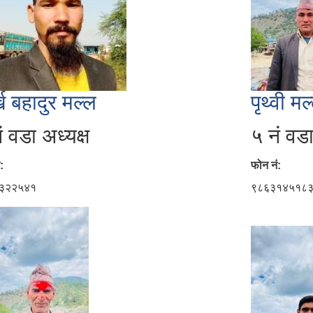
्ख बहादुर मल्ल
पृथ्वी मल
ं वडा अध्यक्ष
५ नं वडा
:
फोन नं:
३२२५४१
९८६३१४५१८