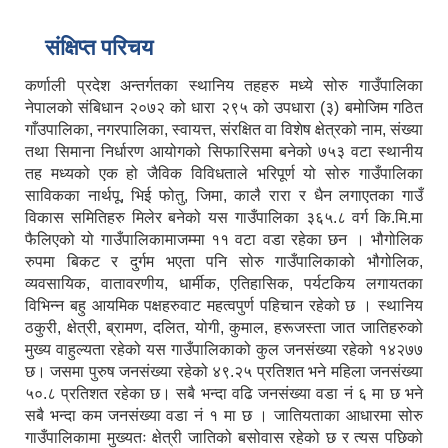
संक्षिप्त परिचय
कर्णाली प्रदेश अन्तर्गतका स्थानिय तहहरु मध्ये सोरु गाउँपालिका
नेपालको संबिधान २०७२ को धारा २९५ को उपधारा (३) बमोजिम गठित
गाँउपालिका, नगरपालिका, स्वायत्त, संरक्षित वा विशेष क्षेत्रको नाम, संख्या
तथा सिमाना निर्धारण आयोगको सिफारिसमा बनेको ७५३ वटा स्थानीय
तह मध्यको एक हो जैविक विविधताले भरिपूर्ण यो सोरु गाउँपालिका
साविकका नार्थपू, भिई फोतु, जिमा, कालै रारा र धैन लगाएतका गाउँ
विकास समितिहरु मिलेर बनेको यस गाउँपालिका ३६५.८ वर्ग कि.मि.मा
फैलिएको यो गाउँपालिकामाजम्मा ११ वटा वडा रहेका छन । भौगोलिक
रुपमा बिकट र दुर्गम भएता पनि सोरु गाउँपालिकाको भौगोलिक,
व्यवसायिक, वातावरणीय, धार्मीक, एतिहासिक, पर्यटकिय लगायतका
विभिन्न बहु आयमिक पक्षहरुवाट महत्वपुर्ण पहिचान रहेको छ । स्थानिय
ठकुरी, क्षेत्री, ब्रामण, दलित, योगी, कुमाल, हरूजस्ता जात जातिहरुको
मुख्य वाहुल्यता रहेको यस गाउँपालिकाको कुल जनसंख्या रहेको १४२७७
छ। जसमा पुरुष जनसंख्या रहेको ४९.२५ प्रतिशत भने महिला जनसंख्या
५०.८ प्रतिशत रहेका छ। सबै भन्दा वढि जनसंख्या वडा नं ६ मा छ भने
सबै भन्दा कम जनसंख्या वडा नं १ मा छ । जातियताका आधारमा सोरु
गाउँपालिकामा मुख्यतः क्षेत्री जातिको बसोवास रहेको छ र त्यस पछिको