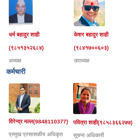
धर्म बहादुर शाही
केशर बहादुर शाही
(९८५१३५२६८४)
(९८४१७००६०३)
अध्यक्ष
उपाध्यक्ष
कर्मचारी
विरेन्द्र मल्ल(9848110377)
पवित्रा शाही(९८५८३६६२७७)
प्रमुख प्रसासकीय अधिकृत
सूचना अधिकारी